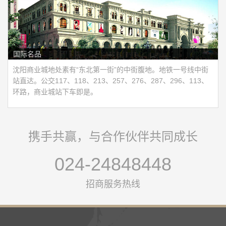
国际名品
沈阳商业城地处素有“东北第一街”的中街腹地。地铁一号线中街
站直达。公交117、118、213、257、276、287、296、113、
环路，商业城站下车即是。
携手共赢，与合作伙伴共同成长
024-24848448
招商服务热线