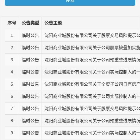
搜索
序号
公告类型
公告主题
1
临时公告
沈阳商业城股份有限公司关于股票交易风险提示
2
临时公告
沈阳商业城股份有限公司关于公司股票被叠加实
3
临时公告
沈阳商业城股份有限公司关于公司预重整进展情
4
临时公告
沈阳商业城股份有限公司关于公司实际控制人的
5
临时公告
沈阳商业城股份有限公司关于全资子公司自有房
6
临时公告
沈阳商业城股份有限公司关于公司实际控制人的
7
临时公告
沈阳商业城股份有限公司关于股票交易风险提示
8
临时公告
沈阳商业城股份有限公司关于公司预重整进展情
9
临时公告
沈阳商业城股份有限公司关于公司实际控制人的