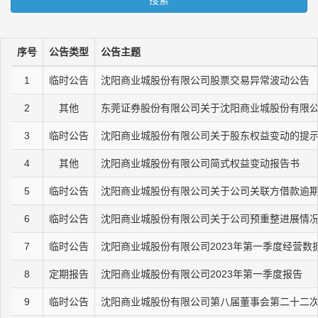
搜索
序号
公告类型
公告主题
1
临时公告
沈阳商业城股份有限公司股票交易异常波动公告
2
其他
东莞证券股份有限公司关于沈阳商业城股份有限公
3
临时公告
沈阳商业城股份有限公司关于股东权益变动的提
4
其他
沈阳商业城股份有限公司简式权益变动报告书
5
临时公告
沈阳商业城股份有限公司关于公司关联方借款逾
6
临时公告
沈阳商业城股份有限公司关于公司预重整进展情
7
临时公告
沈阳商业城股份有限公司2023年第一季度经营数
8
定期报告
沈阳商业城股份有限公司2023年第一季度报告
9
临时公告
沈阳商业城股份有限公司第八届董事会第二十二